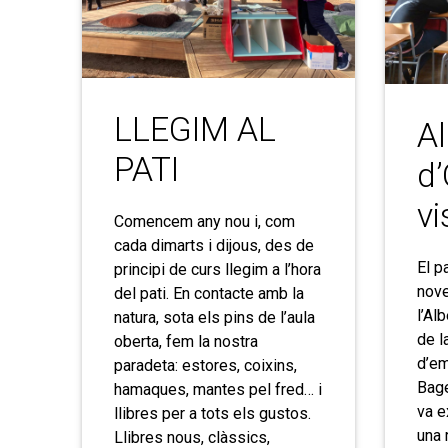
LLEGIM AL
Al
PATI
d
vi
Comencem any nou i, com
cada dimarts i dijous, des de
El p
principi de curs llegim a l’hora
nove
del pati. En contacte amb la
l’Al
natura, sota els pins de l’aula
de l
oberta, fem la nostra
d’em
paradeta: estores, coixins,
Bage
hamaques, mantes pel fred… i
va e
llibres per a tots els gustos.
una 
Llibres nous, clàssics,