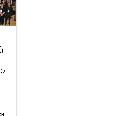
à
ió
SH