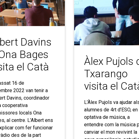
bert Davins
’Ona Bages
Àlex Pujols 
sita el Catà
Txarango
visita el Cat
assat 16 de
mbre 2022 van tenir a
bert Davins, coordinador
L’Àlex Pujols va ajudar al
a cooperativa
alumnes de 4rt d’ESO, en 
issores locals Ona
optativa de música, a
s, al centre. L’Albert ens
entendre com la música 
xplicar com fer funcionar
canviar el mon revivint la
ràdio des de la part