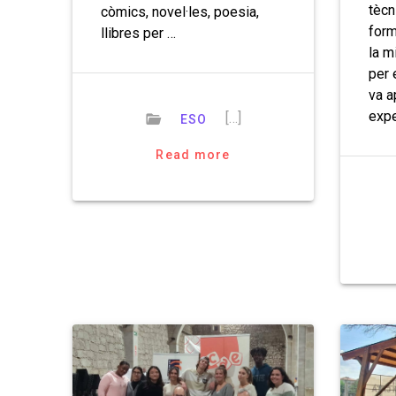
tècn
còmics, novel·les, poesia,
form
llibres per …
la m
per 
va a
expe
[…]
ESO
Read more