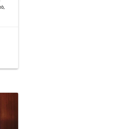
l
xò,