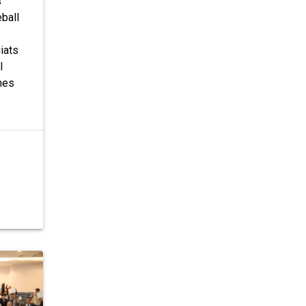
s
eball
iats
l
nes