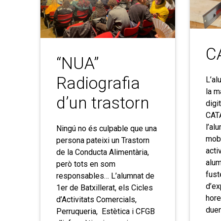
C
“NUA”
Radiografia
L’al
la m
d’un trastorn
digi
CAT
l’al
Ningú no és culpable que una
mobl
persona pateixi un Trastorn
acti
de la Conducta Alimentària,
alum
però tots en som
fust
responsables… L’alumnat de
d’ex
1er de Batxillerat, els Cicles
hore
d’Activitats Comercials,
duen
Perruqueria, Estètica i CFGB