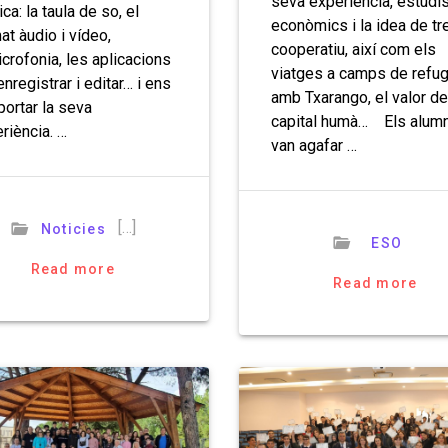
seva experiència, estudi
ica: la taula de so, el
econòmics i la idea de tr
at àudio i vídeo,
cooperatiu, així com els
icrofonia, les aplicacions
viatges a camps de refug
enregistrar i editar… i ens
amb Txarango, el valor de
portar la seva
capital humà… Els alum
riència. …
van agafar …
[…]
Noticies
ESO
Read more
Read more