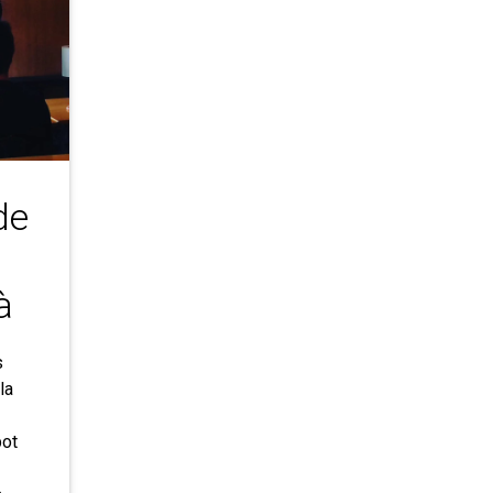
de
à
s
la
pot