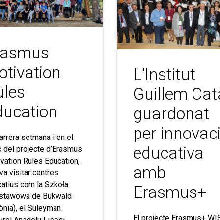
rasmus
tivation
L’Institut
ules
Guillem Cat
ducation
guardonat
per innovac
arrera setmana i en el
educativa
 del projecte d’Erasmus
vation Rules Education,
amb
va visitar centres
atius com la Szkoła
Erasmus+
stawowa de Bukwałd
ònia), el Süleyman
El projecte Erasmus+ WI
rel Anadolu Lisesi