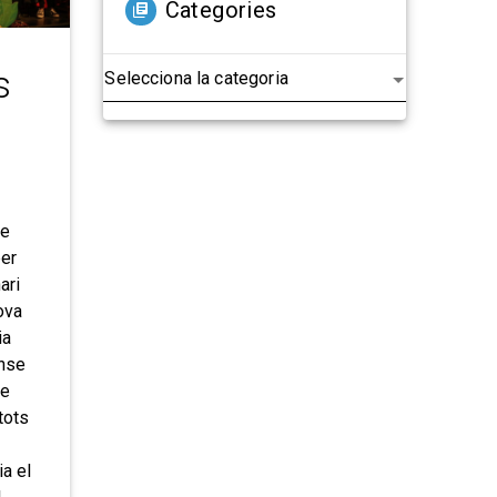
Categories
s
le
per
ari
ova
ia
ense
de
tots
ia el