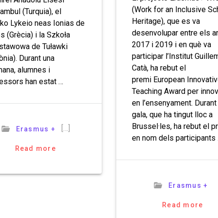
(Work for an Inclusive Sc
tambul (Turquia), el
Heritage), que es va
ko Lykeio neas Ionias de
desenvolupar entre els a
s (Grècia) i la Szkoła
2017 i 2019 i en què va
stawowa de Tuławki
participar l’Institut Guille
ònia). Durant una
Catà, ha rebut el
ana, alumnes i
premi European Innovati
essors han estat …
Teaching Award per inno
en l’ensenyament. Durant 
gala, que ha tingut lloc a
Brussel·les, ha rebut el p
[…]
Erasmus +
en nom dels participants
Read more
Erasmus +
Read more