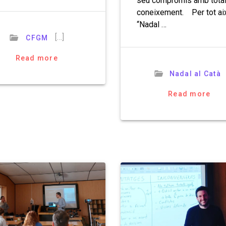
seu compromís amb tota
coneixement. Per tot ai
“Nadal …
[…]
CFGM
Read more
Nadal al Catà
Read more