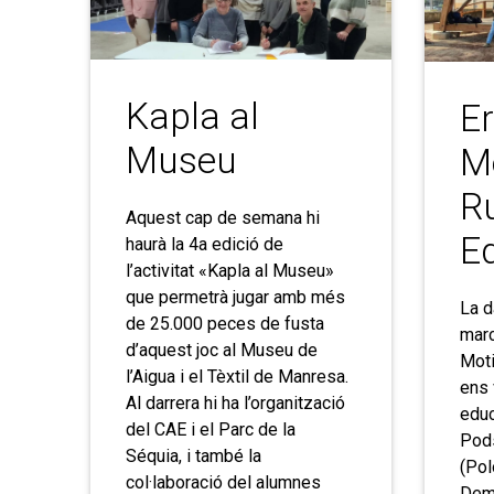
Kapla al
E
Museu
Mo
R
Aquest cap de semana hi
E
haurà la 4a edició de
l’activitat «Kapla al Museu»
que permetrà jugar amb més
La d
de 25.000 peces de fusta
marc
d’aquest joc al Museu de
Moti
l’Aigua i el Tèxtil de Manresa.
ens 
Al darrera hi ha l’organització
educ
del CAE i el Parc de la
Pod
Séquia, i també la
(Pol
col·laboració del alumnes
Demi