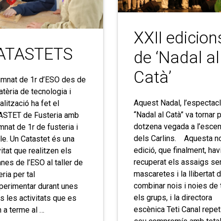
XXII edicion
ATASTETS
de ‘Nadal al
Catà’
umnat de 1r d’ESO des de
atèria de tecnologia i
Aquest Nadal, l’espectac
talització ha fet el
“Nadal al Catà” va tornar 
ASTET de Fusteria amb
dotzena vegada a l’escen
umnat de 1r de fusteria i
dels Carlins. Aquesta n
e. Un Catastet és una
edició, que finalment, hav
vitat que realitzen els
recuperat els assaigs s
nes de l’ESO al taller de
mascaretes i la llibertat 
eria per tal
combinar nois i noies de 
perimentar durant unes
els grups, i la directora
s les activitats que es
escènica Teti Canal repet
 a terme al …