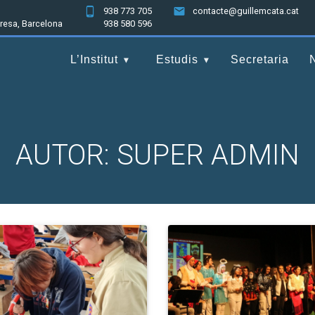
938 773 705
contacte@guillemcata.cat
nresa, Barcelona
938 580 596
L’Institut
Estudis
Secretaria
AUTOR:
SUPER ADMIN