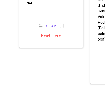
del …
d’Is
Geni
Volo
Pod
[…]
CFGM
(Pol
setm
Read more
prof