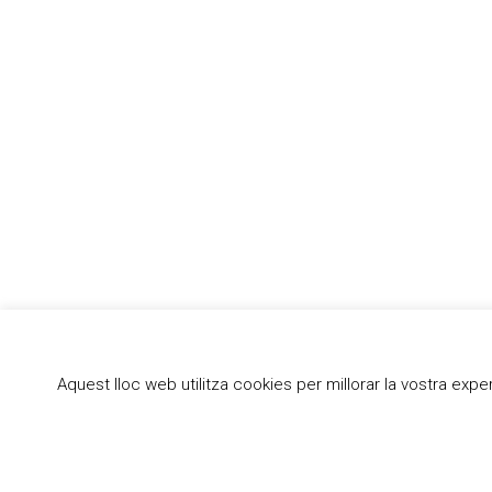
Aquest lloc web utilitza cookies per millorar la vostra ex
Institut Guillem Catà