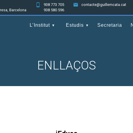
938 773 705
contacte@guillemcata.cat
nresa, Barcelona
938 580 596
L’Institut
Estudis
Secretaria
ENLLAÇOS