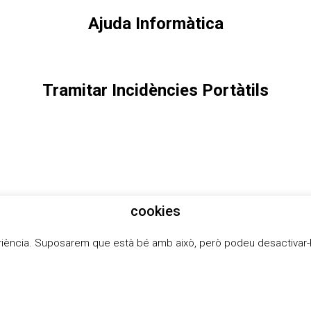
Ajuda Informàtica
Tramitar Incidè
ncies Portàtils
cookies
periència. Suposarem que està bé amb això, però podeu desactivar-