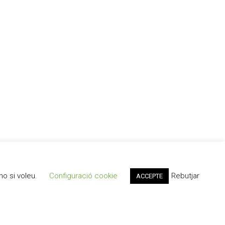
ho si voleu.
Configuració cookie
Rebutjar
ACCEPTE