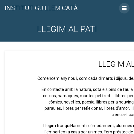
INSTITUT
GUILLEM
CATÀ
LLEGIM AL PATI
LLEGIM AL
Comencem any nou i, com cada dimarts i dijous, des d
En contacte amb la natura, sota els pins de l’aula
coixins, hamaques, mantes pel fred… i llibres per a
còmics, novel·les, poesia, llibres per a nouvin
paraules, llibres per reflexionar, llibres d’amor, ll
ciència-ficc
Llegim tranquil·lament i còmodament, alumnes i pr
l’emportem a casa per un mes. Fem préstec de l