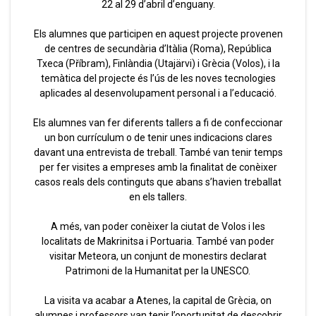
22 al 29 d’abril d’enguany.
Els alumnes que participen en aquest projecte provenen
de centres de secundària d’Itàlia (Roma), República
Txeca (Příbram), Finlàndia (Utajärvi) i Grècia (Volos), i la
temàtica del projecte és l’ús de les noves tecnologies
aplicades al desenvolupament personal i a l’educació.
Els alumnes van fer diferents tallers a fi de confeccionar
un bon currículum o de tenir unes indicacions clares
davant una entrevista de treball. També van tenir temps
per fer visites a empreses amb la finalitat de conèixer
casos reals dels continguts que abans s’havien treballat
en els tallers.
A més, van poder conèixer la ciutat de Volos i les
localitats de Makrinitsa i Portuaria. També van poder
visitar Meteora, un conjunt de monestirs declarat
Patrimoni de la Humanitat per la UNESCO.
La visita va acabar a Atenes, la capital de Grècia, on
alumnes i professors van tenir l’oportunitat de descobrir