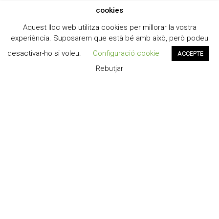
cookies
Aquest lloc web utilitza cookies per millorar la vostra
experiència. Suposarem que està bé amb això, però podeu
desactivar-ho si voleu.
Configuració cookie
ACCEPTE
Rebutjar
Institut Guillem Catà
© 2026 Institut Guillem Catà.
Designed by
Dpt. Informàtic
L’Institut
Estudis
Secretaria
Notícies