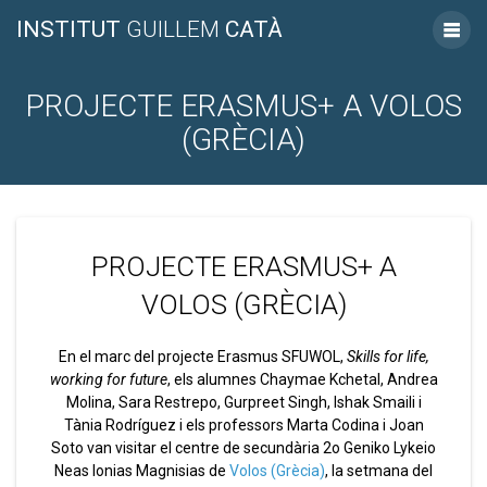
INSTITUT
GUILLEM
CATÀ
PROJECTE ERASMUS+ A VOLOS
(GRÈCIA)
PROJECTE ERASMUS+ A
VOLOS (GRÈCIA)
En el marc del projecte Erasmus SFUWOL,
Skills for life,
working for future
, els alumnes Chaymae Kchetal, Andrea
Molina, Sara Restrepo, Gurpreet Singh, Ishak Smaili i
Tània Rodríguez i els professors Marta Codina i Joan
Soto van visitar el centre de secundària 2o Geniko Lykeio
Neas Ionias Magnisias de
Volos (Grècia)
, la setmana del