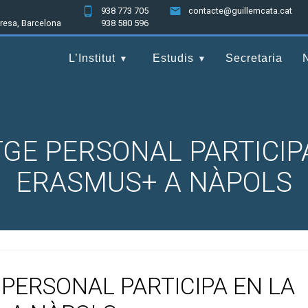
938 773 705
contacte@guillemcata.cat
nresa, Barcelona
938 580 596
L’Institut
Estudis
Secretaria
TGE PERSONAL PARTICIPA
ERASMUS+ A NÀPOLS
 PERSONAL PARTICIPA EN LA