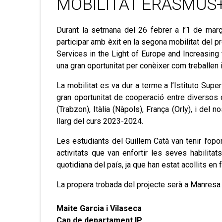
MOBILITAT ERASMUS
Durant la setmana del 26 febrer a l’1 de mar
participar amb èxit en la segona mobilitat del p
Services in the Light of Europe and Increasing
una gran oportunitat per conèixer com treballen 
La mobilitat es va dur a terme a l’Istituto Supe
gran oportunitat de cooperació entre diversos c
(Trabzon), Itàlia (Nàpols), França (Orly), i del n
llarg del curs 2023-2024.
Les estudiants del Guillem Catà van tenir l’oport
activitats que van enfortir les seves habilita
quotidiana del país, ja que han estat acollits en 
La propera trobada del projecte serà a Manresa d
Maite
Gar
cia i Vilaseca
Cap d
e departament IP