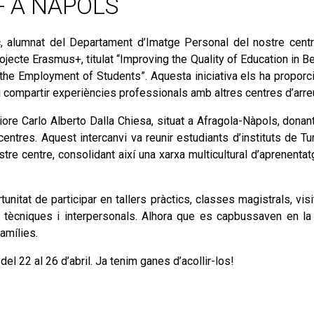
+ A NÀPOLS
ç, alumnat del Departament d’Imatge Personal del nostre cent
rojecte Erasmus+, titulat “Improving the Quality of Education in B
 the Employment of Students”. Aquesta iniciativa els ha proporc
i compartir experiències professionals amb altres centres d’arre
riore Carlo Alberto Dalla Chiesa, situat a Afragola-Nàpols, donan
entres. Aquest intercanvi va reunir estudiants d’instituts de Tu
ostre centre, consolidant així una xarxa multicultural d’aprenentat
unitat de participar en tallers pràctics, classes magistrals, visi
ts tècniques i interpersonals. Alhora que es capbussaven en la
famílies.
el 22 al 26 d’abril. Ja tenim ganes d’acollir-los!