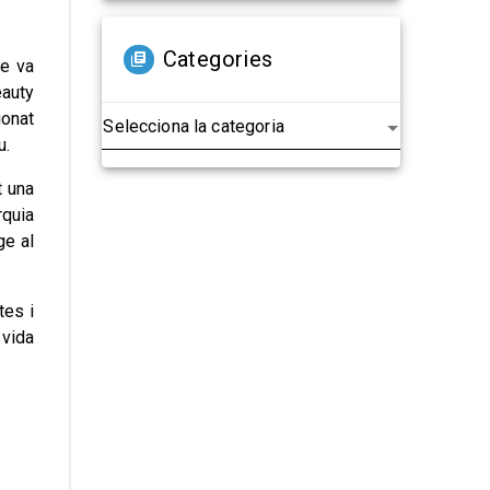
Categories
re va
eauty
ionat
u.
t una
rquia
ge al
tes i
 vida