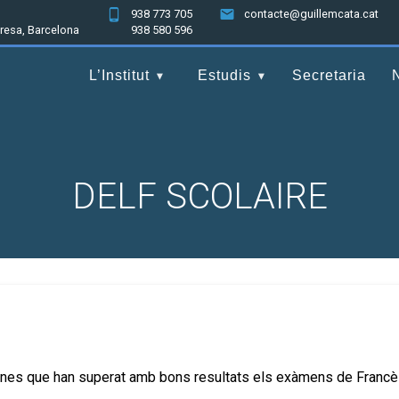
938 773 705
contacte@guillemcata.cat
nresa, Barcelona
938 580 596
L’Institut
Estudis
Secretaria
DELF SCOLAIRE
alumnes que han superat amb bons resultats els exàmens de Franc