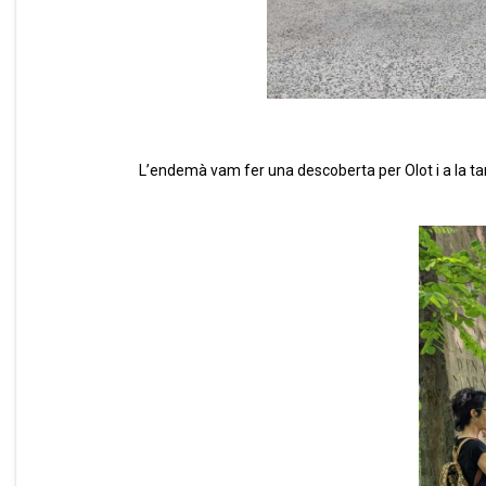
L’endemà vam fer una descoberta per Olot i a la ta