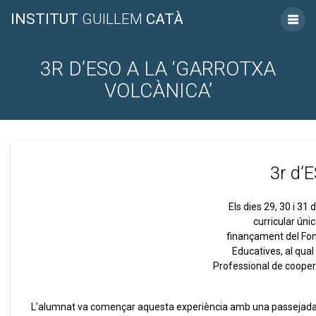
INSTITUT
GUILLEM
CATÀ
3R D’ESO A LA ‘GARROTXA
VOLCÀNICA’
3r d’E
Els dies 29, 30 i 31
curricular únic
finançament del Fons
Educatives, al qual
Professional de cooperac
L’alumnat va començar aquesta experiència amb una passejada per