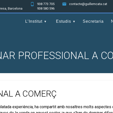
938 773 705
contacte@guillemcata.cat
nresa, Barcelona
938 580 596
L’Institut
Estudis
Secretaria
NAR PROFESSIONAL A C
NAL A COMERÇ
ilatada experiència, ha compartit amb nosaltres molts aspectes 
iques de la venda en aquest sector, ja que s’han de dominar dife