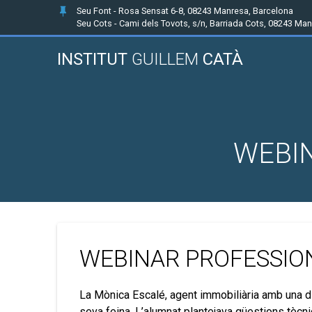
Seu Font - Rosa Sensat 6-8, 08243 Manresa, Barcelona
Seu Cots - Cami dels Tovots, s/n, Barriada Cots, 08243 Ma
INSTITUT
GUILLEM
CATÀ
WEBI
WEBINAR PROFESSIO
La Mònica Escalé, agent immobiliària amb una d
seva feina. L’alumnat plantejava qüestions tècn