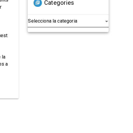
Categories
r
uest
 la
es a