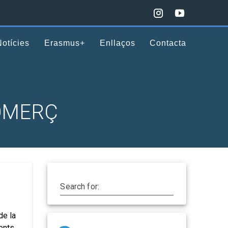
Notícies
Erasmus+
Enllaços
Contacta
OMERÇ
Search for:
de la
rents