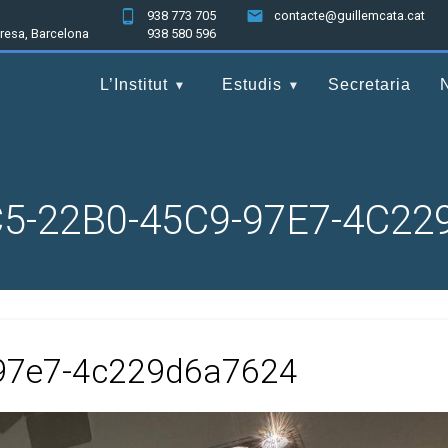
938 773 705
contacte@guillemcata.cat
nresa, Barcelona
938 580 596
L’Institut
Estudis
Secretaria
5-22B0-45C9-97E7-4C22
97e7-4c229d6a7624