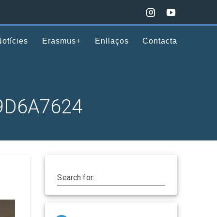
Notícies
Erasmus+
Enllaços
Contacta
9D6A7624
Search for: