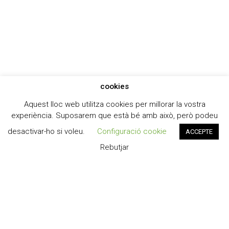
cookies
Aquest lloc web utilitza cookies per millorar la vostra
experiència. Suposarem que està bé amb això, però podeu
desactivar-ho si voleu.
Configuració cookie
ACCEPTE
Rebutjar
Institut Guillem Catà
© 2026 Institut Guillem Catà.
Designed by
Dpt. Informàtic