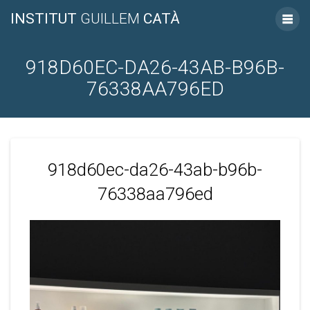
INSTITUT
GUILLEM
CATÀ
918D60EC-DA26-43AB-B96B-
76338AA796ED
918d60ec-da26-43ab-b96b-
76338aa796ed