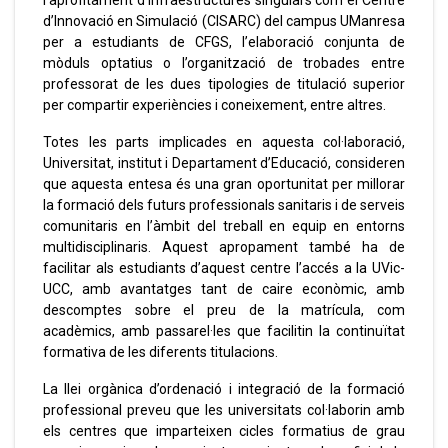
l’aprofitament d’infraestructures singulars com el Centre
d’Innovació en Simulació (CISARC) del campus UManresa
per a estudiants de CFGS, l’elaboració conjunta de
mòduls optatius o l’organització de trobades entre
professorat de les dues tipologies de titulació superior
per compartir experiències i coneixement, entre altres.
Totes les parts implicades en aquesta col·laboració,
Universitat, institut i Departament d’Educació, consideren
que aquesta entesa és una gran oportunitat per millorar
la formació dels futurs professionals sanitaris i de serveis
comunitaris en l’àmbit del treball en equip en entorns
multidisciplinaris. Aquest apropament també ha de
facilitar als estudiants d’aquest centre l’accés a la UVic-
UCC, amb avantatges tant de caire econòmic, amb
descomptes sobre el preu de la matrícula, com
acadèmics, amb passarel·les que facilitin la continuïtat
formativa de les diferents titulacions.
La llei orgànica d’ordenació i integració de la formació
professional preveu que les universitats col·laborin amb
els centres que imparteixen cicles formatius de grau