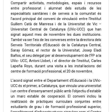
Compartir activitats, metodologies, espais i recursos
entre professorat i alumnat dels estudis de les
especialitats sanitàries i de serveis a la comunitat és
l’acord principal del conveni de vinculació entre l’Institut
Guillem Catà de Manresa i de la Universitat de Vic –
Universitat Central de Catalunya (UVic-UCC) que han
signat aquest mes de novembre les dues institucions.
També va ser l’eix de les converses entre la directora dels
Serveis Territorials d’Educació de la Catalunya Central,
Saray Gómez, el rector de la Universitat, Josep Eladi
Baños, el seu delegat per al desenvolupament de l’FP a la
UVic- UCC, Antoni Llobet, i el director de l’institut, Carles
Lapeña Royo, durant una visita a les instal·lacions del
centre de formació professional, el 20 de novembre.
L’acord signat entre el Departament d’Educació i la UVic-
UCC és el primer, a Catalunya, que vincula una universitat
i un centre d’ensenyament públic amb l’objectiu d’establir
un marc estable de cooperació. El conveni inclou la
realització de pràctiques curriculars conjuntes entre
estudiants de grau i de formació professional superior,