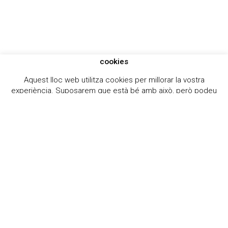
Institut Guillem Catà
© 2026 Institut Guillem Catà.
Designed by
Dpt. Informàtic
L’Institut
Estudis
Secretaria
Notícies