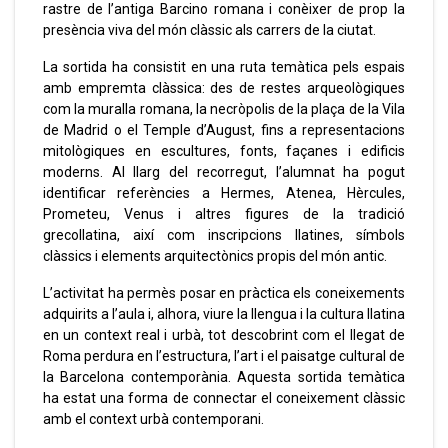
rastre de l’antiga Barcino romana i conèixer de prop la
presència viva del món clàssic als carrers de la ciutat.
La sortida ha consistit en una ruta temàtica pels espais
amb empremta clàssica: des de restes arqueològiques
com la muralla romana, la necròpolis de la plaça de la Vila
de Madrid o el Temple d’August, fins a representacions
mitològiques en escultures, fonts, façanes i edificis
moderns. Al llarg del recorregut, l’alumnat ha pogut
identificar referències a Hermes, Atenea, Hèrcules,
Prometeu, Venus i altres figures de la tradició
grecollatina, així com inscripcions llatines, símbols
clàssics i elements arquitectònics propis del món antic.
L’activitat ha permès posar en pràctica els coneixements
adquirits a l’aula i, alhora, viure la llengua i la cultura llatina
en un context real i urbà, tot descobrint com el llegat de
Roma perdura en l’estructura, l’art i el paisatge cultural de
la Barcelona contemporània.
Aquesta sortida temàtica
ha estat una forma de connectar el coneixement clàssic
amb el context urbà contemporani.