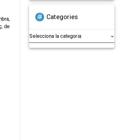
Categories
mbra,
ç, de