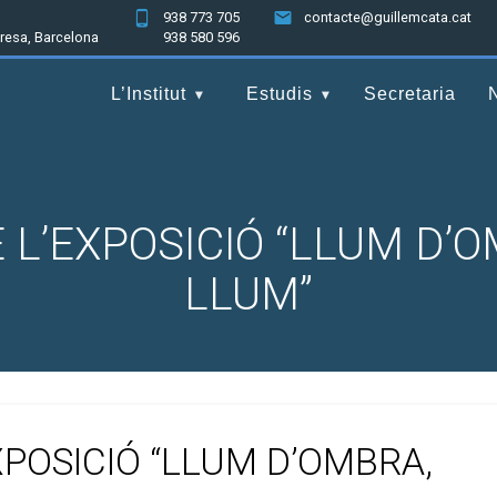
938 773 705
contacte@guillemcata.cat
nresa, Barcelona
938 580 596
L’Institut
Estudis
Secretaria
 L’EXPOSICIÓ “LLUM D’
LLUM”
XPOSICIÓ “LLUM D’OMBRA,