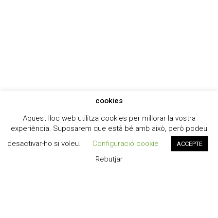
cookies
Aquest lloc web utilitza cookies per millorar la vostra
experiència. Suposarem que està bé amb això, però podeu
desactivar-ho si voleu.
Configuració cookie
ACCEPTE
Rebutjar
Institut Guillem Catà
© 2026 Institut Guillem Catà.
Designed by
Dpt. Informàtic