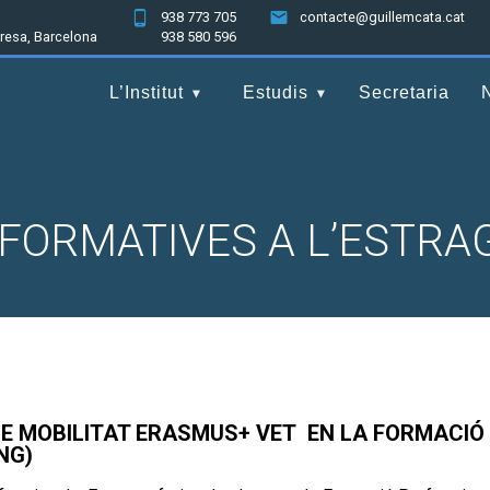
938 773 705
contacte@guillemcata.cat
nresa, Barcelona
938 580 596
L’Institut
Estudis
Secretaria
FORMATIVES A L’ESTR
E MOBILITAT ERASMUS+ VET EN LA FORMACIÓ
NG)