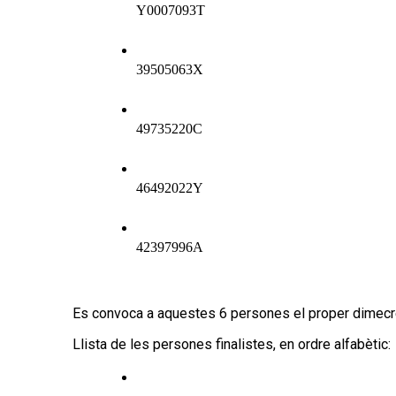
Y0007093T
39505063X 
49735220C 
46492022Y 
42397996A
Es convoca a aquestes 6 persones el proper dimecres 1
Llista de les persones finalistes, en ordre alfabètic: