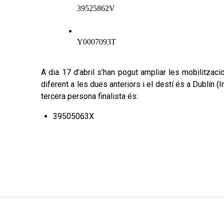
39525862V 
Y0007093T
A dia 17 d’abril s’han pogut ampliar les mobilitza
diferent a les dues anteriors i el destí és a Dublín (
tercera persona finalista és:
39505063X