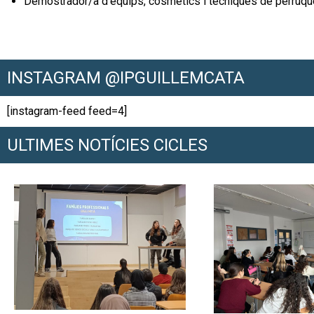
Demostrador/a d’equips, cosmètics i tècniques de perruqu
INSTAGRAM @IPGUILLEMCATA
[instagram-feed feed=4]
ULTIMES NOTÍCIES CICLES