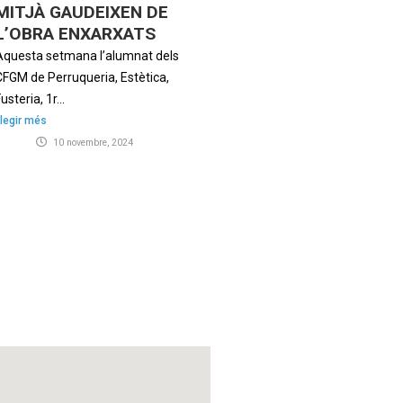
MITJÀ GAUDEIXEN DE
L’OBRA ENXARXATS
Aquesta setmana l’alumnat dels
CFGM de Perruqueria, Estètica,
usteria, 1r...
legir més
10 novembre, 2024