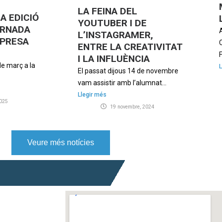
LA FEINA DEL
A EDICIÓ
YOUTUBER I DE
ORNADA
L’INSTAGRAMER,
MPRESA
ENTRE LA CREATIVITAT
F
I LA INFLUÈNCIA
de març a la
L
El passat dijous 14 de novembre
vam assistir amb l’alumnat...
Llegir més
025
19 novembre, 2024
Veure més notícies