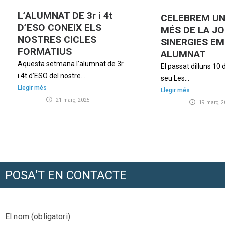
L’ALUMNAT DE 3r i 4t
CELEBREM UN
D’ESO CONEIX ELS
MÉS DE LA J
NOSTRES CICLES
SINERGIES E
FORMATIUS
ALUMNAT
Aquesta setmana l’alumnat de 3r
El passat dilluns 10 
i 4t d’ESO del nostre...
seu Les...
Llegir més
Llegir més
21 març, 2025
19 març, 2
POSA’T EN CONTACTE
El nom (obligatori)