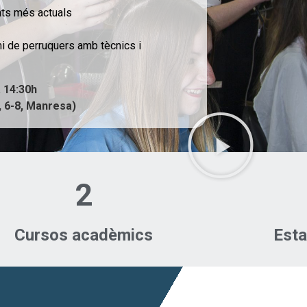
nts més actuals
i de perruquers amb tècnics i
a 14:30h
, 6-8, Manresa)
2
Cursos acadèmics
Esta