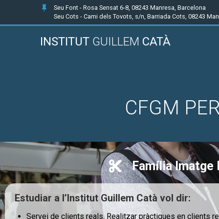
Seu Font - Rosa Sensat 6-8, 08243 Manresa, Barcelona
Seu Cots - Cami dels Tovots, s/n, Barriada Cots, 08243 Ma
INSTITUT
GUILLEM
CATÀ
CFGM PER
Família Imatge 
Estudiar a l’Institut Guillem Catà vol dir:
Servei de clients reals. Realitzar pràctiques en clients r