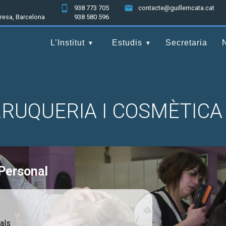
938 773 705
contacte@guillemcata.cat
nresa, Barcelona
938 580 596
L’Institut
Estudis
Secretaria
RUQUERIA I COSMÈTICA 
Personal
eals