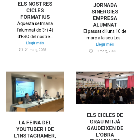
ELS NOSTRES
JORNADA
CICLES
SINERGIES
FORMATIUS
EMPRESA
Aquesta setmana
ALUMNAT
l’alumnat de 3r i 4t
El passat dilluns 10 de
d’ESO del nostre...
març a la seu Les...
Llegir més
Llegir més
21 març, 2025
19 març, 2025
ELS CICLES DE
GRAU MITJÀ
LA FEINA DEL
GAUDEIXEN DE
YOUTUBER I DE
L’OBRA
L’INSTAGRAMER,